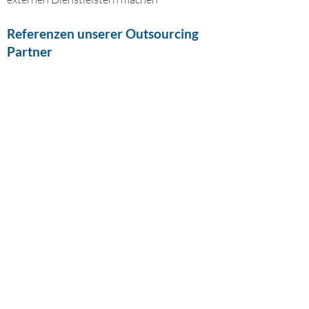
Referenzen unserer Outsourcing
Partner
"Mithilfe der Expertise von
Litehouse Consulting konnten wir
ein umfassendes
Reisesicherheitsmanagement
aufbauen und bereits bestehende
Prozesse optimieren. Die
Zusammenarbeit war dabei sehr
professionell und zielorientiert. Bis
heute ist Litehouse Consulting
unser Outsourcing Partner und
ermöglicht uns durch ihr
umfangreiches Knowhow auch bei
Notfällen immer eine schnelle
Reaktion, um die externen