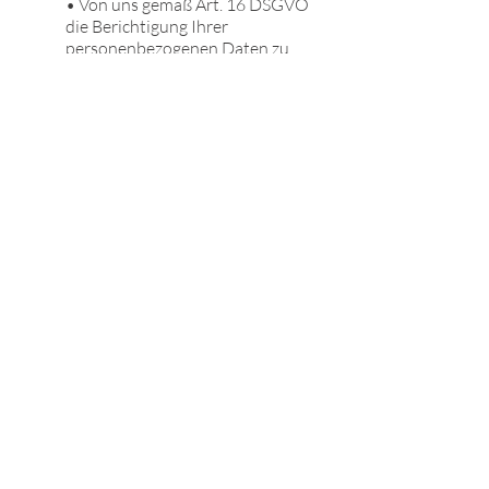
• Von uns gemäß Art. 16 DSGVO
die Berichtigung Ihrer
personenbezogenen Daten zu
verlangen.
• Von uns gemäß Art. 17 DSGVO
die Löschung Ihrer
personenbezogenen Daten zu
verlangen.
• Von uns gemäß Art. 18 DSGVO
die Einschränkung der
Verarbeitung Ihrer
personenbezogenen Daten zu
verlangen.
• Das Recht auf
Datenübertragbarkeit gemäß Art.
20 DSGVO.
II. Widerspruchsrecht
Sie haben das Recht, aus Gründen, die
sich aus Ihrer besonderen Situation
ergeben, jederzeit gegen die
Verarbeitung Sie betreffender
personenbezogener Daten, die aufgrund